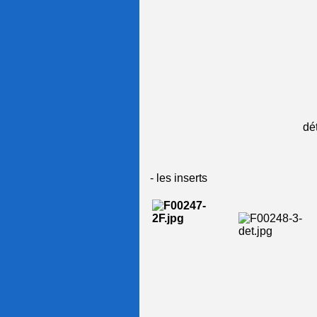
détartreur seul
- les inserts