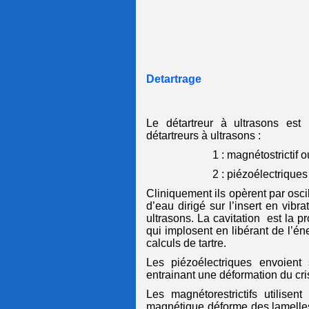
Detartrage
Le détartreur à ultrasons est 
détartreurs à ultrasons :
1 : magnétostrictif 
2 : piézoélectriques
Cliniquement ils opèrent par osci
d’eau dirigé sur l’insert en vibr
ultrasons. La cavitation
est la p
qui implosent en libérant de l’én
calculs de tartre.
Les piézoélectriques envoient
entrainant une déformation du cris
Les magnétorestrictifs utilise
magnétique déforme des lamelle