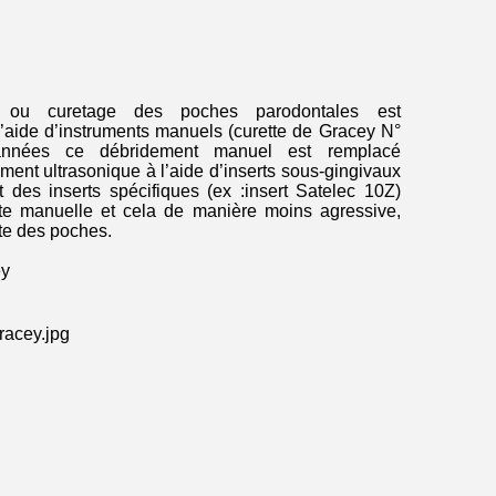
l ou curetage des poches parodontales est
’aide d’instruments manuels (curette de Gracey N°
nnées ce débridement manuel est remplacé
ent ultrasonique à l’aide d’inserts sous-gingivaux
t des inserts spécifiques (ex :insert Satelec 10Z)
rette manuelle et cela de manière moins agressive,
nte des poches.
ey