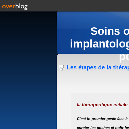
Soins 
implantolog
p
Les étapes de la thérap
la thérapeutique initiale
C’est le premier geste face à 
cureter les poches et polir l