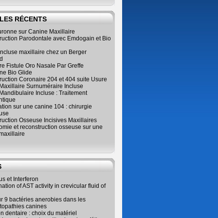
LES RÉCENTS
ronne sur Canine Maxillaire
ruction Parodontale avec Emdogain et Bio
ncluse maxillaire chez un Berger
d
e Fistule Oro Nasale Par Greffe
e Bio Glide
uction Coronaire 204 et 404 suite Usure
Maxillaire Surnuméraire Incluse
 Mandibulaire Incluse : Traitement
ntique
ation sur une canine 104 : chirurgie
use
uction Osseuse Incisives Maxillaires
omie et reconstruction osseuse sur une
maxillaire
S
us et Interferon
tion of AST activity in crevicular fluid of
r 9 bactéries anerobies dans les
topathies canines
on dentaire : choix du matériel