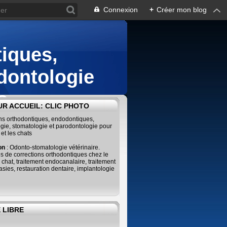
Connexion
+
Créer mon blog
iques,
dontologie
s
R ACCUEIL: CLIC PHOTO
ins orthodontiques, endodontiques,
gie, stomatologie et parodontologie pour
 et les chats
ion
: Odonto-stomatologie vétérinaire.
s de corrections orthodontiques chez le
e chat, traitement endocanalaire, traitement
sies, restauration dentaire, implantologie
 LIBRE