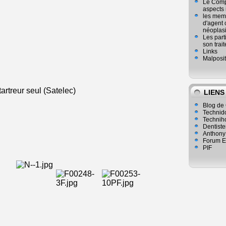
Le Compl
aspects
les mem
d'agent 
néoplasi
Les part
son trai
Links
Malposit
 (Satelec)
LIENS
Blog de 
Technid
Technih
Dentiste
Anthony
Forum E
PIF