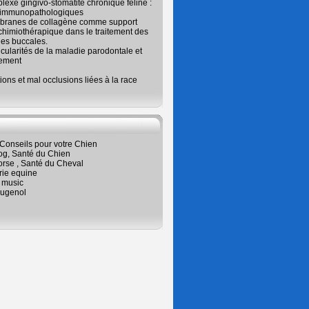
exe gingivo-stomatite chronique féline :
 immunopathologiques
branes de collagène comme support
chimiothérapique dans le traitement des
es buccales.
icularités de la maladie parodontale et
tement
ions et mal occlusions liées à la race
Conseils pour votre Chien
og, Santé du Chien
orse , Santé du Cheval
rie equine
 music
ugenol