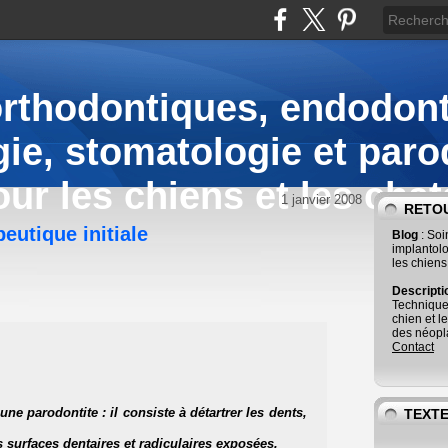
orthodontiques, endodont
ie, stomatologie et paro
our les chiens et les chat
1 janvier 2008
RETOU
eutique initiale
Blog
: So
implantolo
les chiens
Descript
Technique
chien et l
des néopla
Contact
une parodontite : il consiste à détartrer les dents,
TEXTE
es surfaces dentaires et radiculaires exposées.