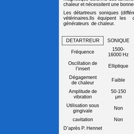
chaleur et nécessitent une bonne i
Les détartreurs soniques (diffé
vétérinaires.Ils équipent les
ca
générateurs
de chaleur.
DETARTREUR
SONIQUE
1500-
Fréquence
16000 Hz
Oscillation de
Elliptique
l’insert
Dégagement
Faible
de chaleur
Amplitude de
50-150
vibration
μm
Utilisation sous
Non
gingivale
cavitation
Non
D’après P. Hennet