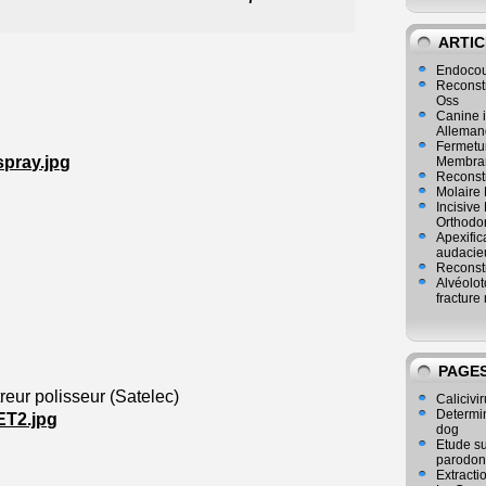
ARTIC
Endocou
Reconst
Oss
Canine i
Alleman
Fermetur
Membran
Reconstr
Molaire 
Incisive
Orthodo
Apexific
audacie
Reconstr
Alvéolot
fracture 
PAGE
eur (Satelec)
Calicivir
Determina
dog
Etude su
parodon
Extracti