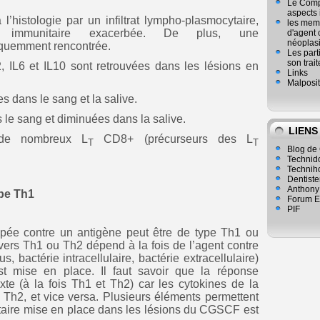
Le Compl
aspects
l’histologie par un infiltrat lympho-plasmocytaire,
les mem
e immunitaire exacerbée. De plus, une
d'agent 
néoplasi
quemment rencontrée.
Les part
son trai
2, IL6 et IL10 sont retrouvées dans les lésions en
Links
Malposit
s dans le sang et la salive.
le sang et diminuées dans la salive.
LIENS
 de nombreux L
CD8+ (précurseurs des L
T
T
Blog de 
Technid
Technih
Dentiste
Anthony
pe Th1
Forum E
PIF
pée contre un antigène peut être de type Th1 ou
 vers Th1 ou Th2 dépend à la fois de l’agent contre
s, bactérie intracellulaire, bactérie extracellulaire)
st mise en place. Il faut savoir que la réponse
xte (à la fois Th1 et Th2) car les cytokines de la
 Th2, et vice versa. Plusieurs éléments permettent
itaire mise en place dans les lésions du CGSCF est