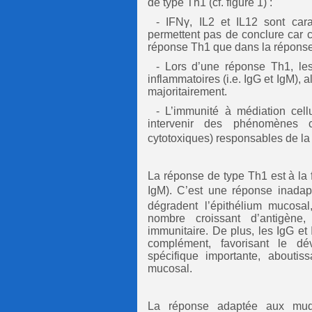
de type Th1 (cf. figure 1) :
- IFNγ, IL2 et IL12 sont car
permettent pas de conclure car c
réponse Th1 que dans la répons
- Lors d’une réponse Th1, les
inflammatoires (i.e. IgG et IgM),
majoritairement.
- L’immunité à médiation cellu
intervenir des phénomènes c
cytotoxiques) responsables de la
La réponse de type Th1 est à la f
IgM). C’est une réponse inada
dégradent l’épithélium mucosa
nombre croissant d’antigène,
immunitaire. De plus, les IgG et 
complément, favorisant le dé
spécifique importante, aboutis
mucosal.
La réponse adaptée aux muq