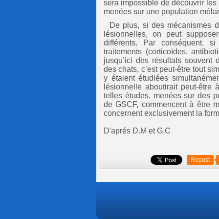
sera impossible de découvrir le
menées sur une population mélan
De plus, si des mécanismes di
lésionnelles, on peut supposer
différents. Par conséquent, si
traitements (corticoïdes, antibi
jusqu’ici des résultats souvent 
des chats, c’est peut-être tout 
y étaient étudiées simultanémen
lésionnelle aboutirait peut-êtr
telles études, menées sur des p
de GSCF, commencent à être mis
concernent exclusivement la form
D'aprés D.M et G.C
Repost