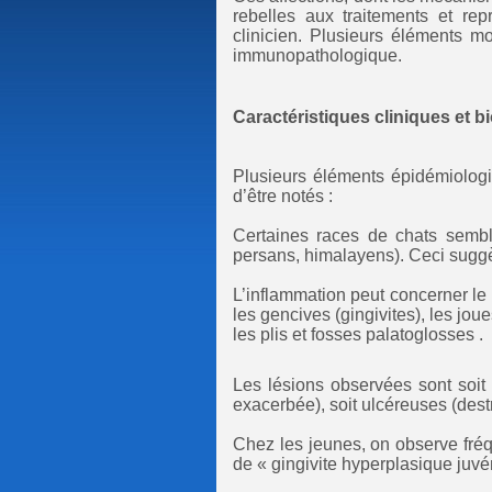
rebelles aux traitements et rep
clinicien. Plusieurs éléments m
immunopathologique.
Caractéristiques cliniques et b
Plusieurs éléments épidémiologiq
d’être notés :
Certaines races de chats semb
persans, himalayens). Ceci suggè
L’inflammation peut concerner le 
les gencives (gingivites), les jou
les plis et fosses palatoglosses .
Les lésions observées sont soit
exacerbée), soit ulcéreuses (dest
Chez les jeunes, on observe fré
de « gingivite hyperplasique juvén