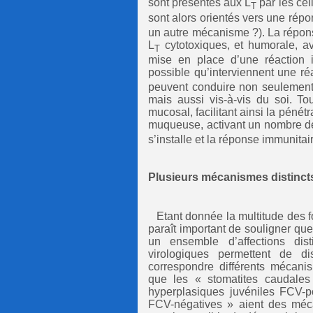
sont présentés aux L
par les cel
T
sont alors orientés vers une répo
un autre mécanisme ?). La réponse
L
cytotoxiques, et humorale, av
T
mise en place d’une réaction in
possible qu’interviennent une ré
peuvent conduire non seulement 
mais aussi vis-à-vis du soi. Tou
mucosal, facilitant ainsi la péné
muqueuse, activant un nombre de
s’installe et la réponse immunitai
Plusieurs mécanismes distinct
Etant donnée la multitude des f
paraît important de souligner qu
un ensemble d’affections dist
virologiques permettent de dis
correspondre différents mécanis
que les « stomatites caudales 
hyperplasiques juvéniles FCV-po
FCV-négatives » aient des mécan