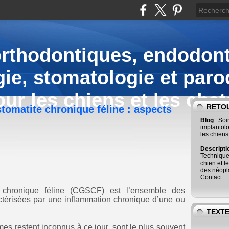
orthodontiques, endodont
ie, stomatologie et paro
our les chiens et les chat
RETOU
tomatite chronique féline : aspects
Blog
: So
implantolo
les chiens
Descript
Technique
chien et l
des néopla
Contact
e chronique féline (CGSCF) est l’ensemble des
actérisées par une inflammation chronique d’une ou
TEXTE
es restent inconnus à ce jour, sont le plus souvent