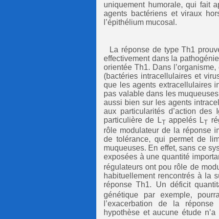
uniquement humorale, qui fait a
agents bactériens et viraux hor
l’épithélium mucosal.
La réponse de type Th1 prouve
effectivement dans la pathogéni
orientée Th1. Dans l’organisme, 
(bactéries intracellulaires et vi
que les agents extracellulaires 
pas valable dans les muqueuses,
aussi bien sur les agents intrace
aux particularités d’action des 
particulière de L
appelés L
ré
T
T
rôle modulateur de la réponse 
de tolérance, qui permet de lim
muqueuses. En effet, sans ce sy
exposées à une quantité importa
régulateurs ont pou rôle de modu
habituellement rencontrés à la 
réponse Th1. Un déficit quantita
génétique par exemple, pourra
l’exacerbation de la réponse
hypothèse et aucune étude n’a