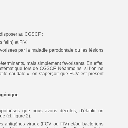
rédisposer au CGSCF :
 félin) et FIV.
avorisées par la maladie parodontale ou les lésions
éterminants, mais simplement favorisants. En effet,
ystématique lors de CGSCF. Néanmoins, si l’on ne
atite caudale », on s’aperçoit que FCV est présent
ogénique
hypothèses que nous avons décrites, d’établir un
 (cf. figure 2).
s antigènes viraux (FCV ou FIV) et/ou bactériens