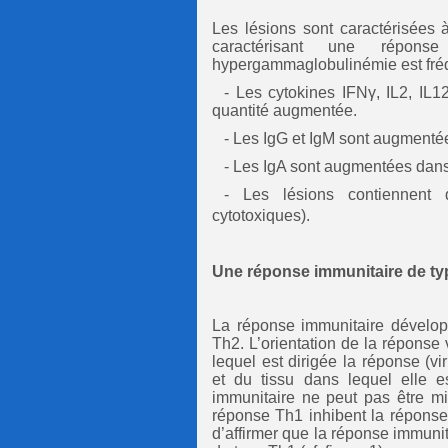
Les lésions sont caractérisées à 
caractérisant une répons
hypergammaglobulinémie est fré
- Les cytokines IFNγ, IL2, IL1
quantité augmentée.
- Les IgG et IgM sont augmentée
- Les IgA sont augmentées dans 
- Les lésions contiennent
cytotoxiques).
Une réponse immunitaire de ty
La réponse immunitaire dévelop
Th2. L’orientation de la réponse
lequel est dirigée la réponse (viru
et du tissu dans lequel elle e
immunitaire ne peut pas être mi
réponse Th1 inhibent la réponse
d’affirmer que la réponse immun