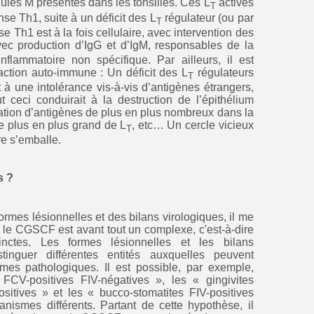
lules M présentes dans les tonsilles. Ces L
activés
T
nse Th1, suite à un déficit des L
régulateur (ou par
T
 Th1 est à la fois cellulaire, avec intervention des
ec production d’IgG et d’IgM, responsables de la
flammatoire non spécifique. Par ailleurs, il est
action auto-immune : Un déficit des L
régulateurs
T
à une intolérance vis-à-vis d’antigènes étrangers,
t ceci conduirait à la destruction de l’épithélium
tration d’antigènes de plus en plus nombreux dans la
 plus en plus grand de L
, etc… Un cercle vicieux
T
re s’emballe.
s ?
ormes lésionnelles et des bilans virologiques, il me
e le CGSCF est avant tout un complexe, c'est-à-dire
inctes. Les formes lésionnelles et les bilans
tinguer différentes entités auxquelles peuvent
mes pathologiques. Il est possible, par exemple,
FCV-positives FIV-négatives », les « gingivites
sitives » et les « bucco-stomatites FIV-positives
ismes différents. Partant de cette hypothèse, il