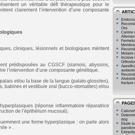
résentent un véritable défi thérapeutique pour le
ontrent clairement l’intervention d’une composante
ARTIC
Endocou
Reconst
Oss
iologiques
Canine i
Alleman
Fermetur
Membran
ues, cliniques, lésionnels et biologiques méritent
Reconstr
Molaire 
Incisive
Orthodo
lent prédisposées au CGSCF (siamois, abyssins,
Apexific
re l’intervention d’une composante génétique.
audacie
Reconstr
Alvéolot
palais et/ou la base de la langue (palato-glossites),
fracture 
es, babines et vestibule oral (bucco-stomatites) et/ou
PAGE
 hyperplasiques (réponse inflammatoire réparatrice
ruction de l’épithélium mucosal).
Calicivir
Determina
dog
quemment une forme hyperplasique : on parle alors
Etude su
ile » .
parodon
Extracti