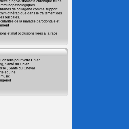
exe gingivo-stomatite chronique féline :
 immunopathologiques
branes de collagène comme support
chimiothérapique dans le traitement des
es buccales.
icularités de la maladie parodontale et
tement
ions et mal occlusions liées à la race
Conseils pour votre Chien
og, Santé du Chien
orse , Santé du Cheval
rie equine
 music
ugenol