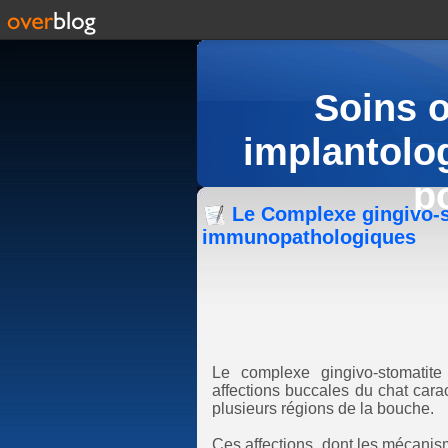
Soins 
implantolog
p
Le Complexe gingivo-s
immunopathologiques
Le complexe gingivo-stomatit
affections buccales du chat car
plusieurs régions de la bouche.
Ces affections, dont les mécanism