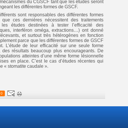
s mécanismes du CGSCF tant que les études seront
geant les différentes formes de GSCF.
fférents sont responsables des différentes formes
 que ces dernières nécessitent des traitements
 les études destinées à tester l’efficacité des
otiques, interféron oméga, extractions…) ont donné
décevants, et surtout très hétérogènes en fonction
simplement parce que les différentes formes de GSCF
t. L’étude de leur efficacité sur une seule forme
e à des résultats beaucoup plus encourageants. De
opulations atteintes d’une même forme lésionnelle
es en place. C’est le cas d’études récentes qui
e « stomatite caudale ».
0