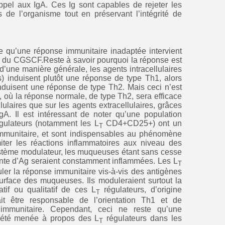
ppel aux IgA. Ces Ig sont capables de rejeter les
s de l’organisme tout en préservant l’intégrité de
 qu’une réponse immunitaire inadaptée intervient
e du CGSCF.Reste à savoir pourquoi la réponse est
d’une manière générale, les agents intracellulaires
rus) induisent plutôt une réponse de type Th1, alors
induisent une réponse de type Th2. Mais ceci n’est
 où la réponse normale, de type Th2, sera efficace
llulaires que sur les agents extracellulaires, grâces
IgA. Il est intéressant de noter qu’une population
gulateurs (notamment les L
CD4+CD25+) ont un
T
immunitaire, et sont indispensables au phénomène
iter les réactions inflammatoires aux niveau des
stème modulateur, les muqueuses étant sans cesse
nte d’Ag seraient constamment inflammées. Les L
T
ler la réponse immunitaire vis-à-vis des antigènes
surface des muqueuses. Ils moduleraient surtout la
tif ou qualitatif de ces L
régulateurs, d’origine
T
it être responsable de l’orientation Th1 et de
 immunitaire. Cependant, ceci ne reste qu’une
 été menée à propos des L
régulateurs dans les
T