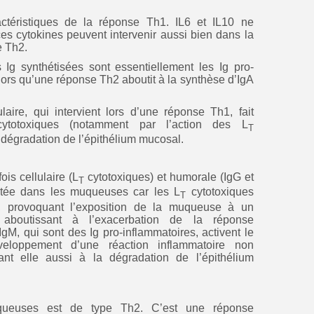
actéristiques de la réponse Th1. IL6 et IL10 ne
es cytokines peuvent intervenir aussi bien dans la
e Th2.
 Ig synthétisées sont essentiellement les Ig pro-
 alors qu’une réponse Th2 aboutit à la synthèse d’IgA
laire, qui intervient lors d’une réponse Th1, fait
ytotoxiques (notamment par l’action des L
T
 dégradation de l’épithélium mucosal.
ois cellulaire (L
cytotoxiques) et humorale (IgG et
T
ptée dans les muqueuses car les L
cytotoxiques
T
l, provoquant l’exposition de la muqueuse à un
 aboutissant à l’exacerbation de la réponse
IgM, qui sont des Ig pro-inflammatoires, activent le
veloppement d’une réaction inflammatoire non
sant elle aussi à la dégradation de l’épithélium
ueuses est de type Th2. C’est une réponse