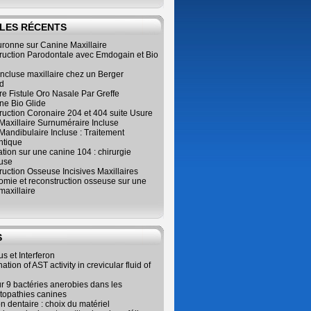
LES RÉCENTS
ronne sur Canine Maxillaire
ruction Parodontale avec Emdogain et Bio
ncluse maxillaire chez un Berger
d
e Fistule Oro Nasale Par Greffe
e Bio Glide
uction Coronaire 204 et 404 suite Usure
Maxillaire Surnuméraire Incluse
 Mandibulaire Incluse : Traitement
ntique
ation sur une canine 104 : chirurgie
use
uction Osseuse Incisives Maxillaires
omie et reconstruction osseuse sur une
maxillaire
S
us et Interferon
tion of AST activity in crevicular fluid of
r 9 bactéries anerobies dans les
topathies canines
on dentaire : choix du matériel