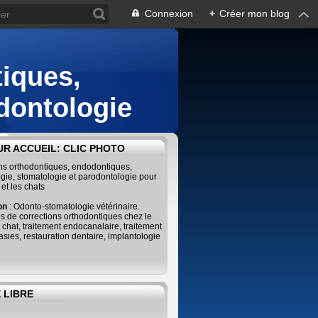
Connexion
+
Créer mon blog
iques,
dontologie
s
R ACCUEIL: CLIC PHOTO
ins orthodontiques, endodontiques,
gie, stomatologie et parodontologie pour
 et les chats
ion
: Odonto-stomatologie vétérinaire.
s de corrections orthodontiques chez le
e chat, traitement endocanalaire, traitement
sies, restauration dentaire, implantologie
 LIBRE