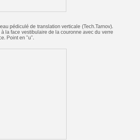
au pédiculé de translation verticale (Tech.Tarnov).
s à la face vestibulaire de la couronne avec du verre
e. Point en "u".