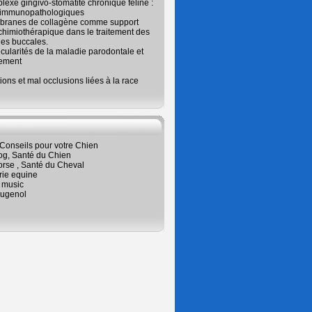
exe gingivo-stomatite chronique féline :
 immunopathologiques
branes de collagène comme support
chimiothérapique dans le traitement des
es buccales.
icularités de la maladie parodontale et
tement
ions et mal occlusions liées à la race
Conseils pour votre Chien
og, Santé du Chien
orse , Santé du Cheval
rie equine
 music
ugenol