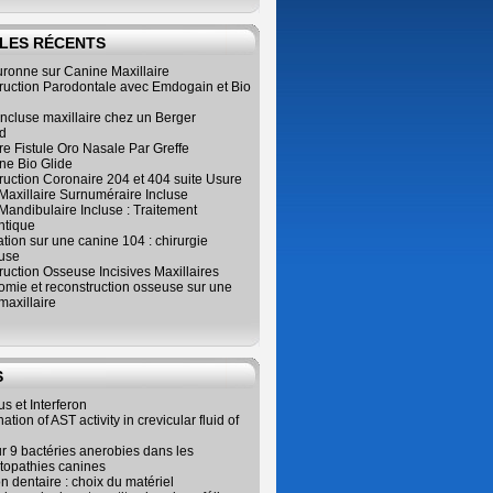
LES RÉCENTS
ronne sur Canine Maxillaire
ruction Parodontale avec Emdogain et Bio
ncluse maxillaire chez un Berger
d
e Fistule Oro Nasale Par Greffe
e Bio Glide
uction Coronaire 204 et 404 suite Usure
Maxillaire Surnuméraire Incluse
 Mandibulaire Incluse : Traitement
ntique
ation sur une canine 104 : chirurgie
use
uction Osseuse Incisives Maxillaires
omie et reconstruction osseuse sur une
maxillaire
S
us et Interferon
tion of AST activity in crevicular fluid of
r 9 bactéries anerobies dans les
topathies canines
on dentaire : choix du matériel