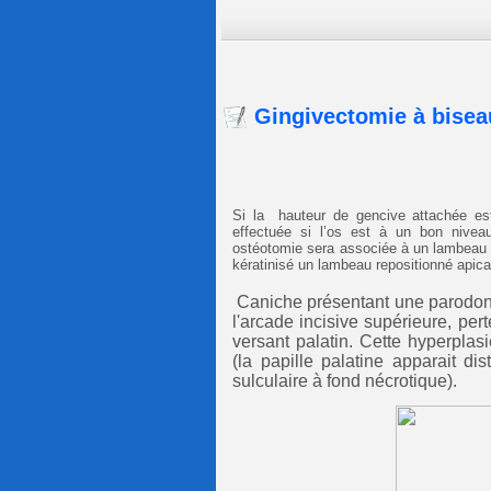
Gingivectomie à bisea
Si la hauteur de gencive attachée est
effectuée si l’os est à un bon niveau
ostéotomie sera associée à un lambeau à
kératinisé un lambeau repositionné apic
Caniche présentant une parodont
l'arcade incisive supérieure, pert
versant palatin. Cette hyperplas
(la papille palatine apparait di
sulculaire à fond nécrotique).