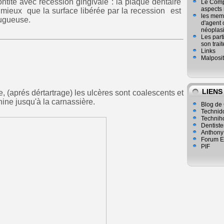
ntite avec recession gingivale : la plaque dentaire
Le Compl
aspects
t mieux que la surface libérée par la recession est
les mem
rugueuse.
d'agent 
néoplasi
Les part
son trai
Links
Malposit
LIENS
e, (aprés dértartrage) les ulcères sont coalescents et
nine jusqu'à la carnassière.
Blog de 
Technid
Technih
Dentiste
Anthony
Forum E
PIF