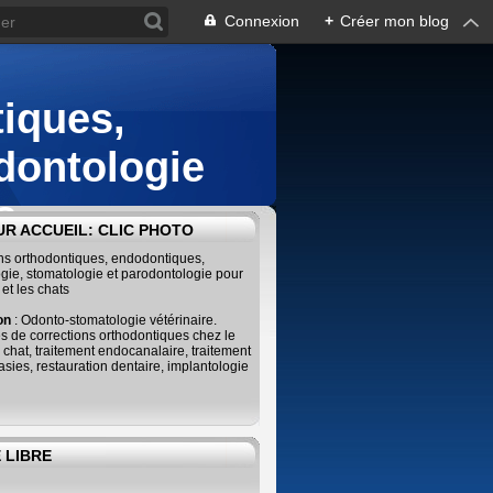
Connexion
+
Créer mon blog
iques,
dontologie
s
R ACCUEIL: CLIC PHOTO
ins orthodontiques, endodontiques,
gie, stomatologie et parodontologie pour
 et les chats
ion
: Odonto-stomatologie vétérinaire.
s de corrections orthodontiques chez le
e chat, traitement endocanalaire, traitement
sies, restauration dentaire, implantologie
 LIBRE