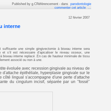
Published by g.CRéférencement
-
dans
parodontologie
commenter cet article
…
12 février 2007
u interne
 suffisante une simple gingivectomie à biseau interne sera
 et s’il est nécessaire d’apicaliser le niveau osseux, une
 biseau interne replacé .En cas de hauteur minimale de tissu
alement associé ou non à une.
ite évoluée avec recession gingivale au niveau de
e d'attache épithéliale, hyperplasie gingivale sur le
ie côté lingual s'accompagne d'une perte d'attache
stante du cingulum incisif, séparée par un "fossé"