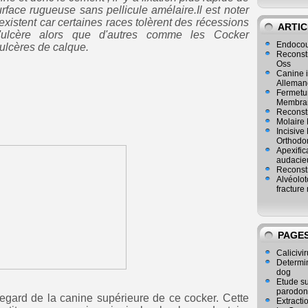
surface rugueuse sans pellicule amélaire.Il est noter
existent car certaines races tolèrent des récessions
ARTIC
'ulcère alors que d'autres comme les Cocker
Endocou
ulcères de calque.
Reconst
Oss
Canine i
Alleman
Fermetur
Membran
Reconstr
Molaire 
Incisive
Orthodo
Apexific
audacie
Reconstr
Alvéolot
fracture 
PAGE
Calicivir
Determina
dog
Etude su
parodon
regard de la canine supérieure de ce cocker. Cette
Extracti