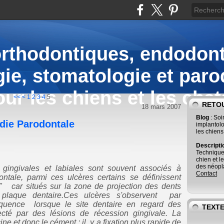
orthodontiques, endodont
ie, stomatologie et paro
our les chiens et les chat
<<
<
1
2
3
4
5
RETOU
18 mars 2007
Blog
: So
adie Parodontale
implantolo
les chiens
Descript
Technique
chien et l
des néopla
ngivales et labiales sont souvent associés à
Contact
ntale, parmi ces ulcères certains se définissent
car situés sur la zone de projection des dents
 plaque dentaire.Ces ulcères s'observent par
quence lorsque le site dentaire en regard des
TEXTE
ecté par des lésions de récession gingivale. La
ne et donc le cément ; il y a fixation plus rapide de