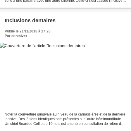
suite à une bagarre avec une autre chienne. Celle-ci s'est cassée l'incisive
centrale maxillaire gauche...
Inclusions dentaires
Publié le 21/11/2018 à 17:26
Par
dentalvet
Noter la courverture gingivale au niveau de la carnassières et de la dernière
incisive. Des lésions identiques sont présentes sur l'autre hémimandibule
Un chiot Bearded Collie de 10mois est amené en consultation de référé de
dentisterie pour investiguer...