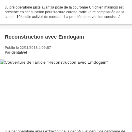
vu pré opératoire juste avant la pose de la couronne Un chien malinois est
présenté en consultation pour fracture corono-radiculaire compliquée de la
canine 104 suite activité de mordant. La première intervention consiste à
réaliser une pulpectomie de...
Reconstruction avec Emdogain
Publié le 22/11/2018 à 09:57
Par
dentalvet
vue per opératoire après extraction de la dent 408 et début de nettoyage de