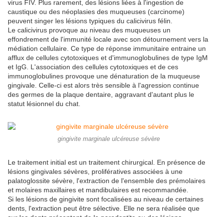
virus FIV. Plus rarement, des lésions liées à l'ingestion de
caustique ou des néoplasies des muqueuses (carcinome)
peuvent singer les lésions typiques du calicivirus félin.
Le calicivirus provoque au niveau des muqueuses un
effondrement de l'immunité locale avec son détournement vers la
médiation cellulaire. Ce type de réponse immunitaire entraine un
afflux de cellules cytotoxiques et d'immunoglobulines de type IgM
et IgG. L'association des cellules cytotoxiques et de ces
immunoglobulines provoque une dénaturation de la muqueuse
gingivale. Celle-ci est alors très sensible à l'agression continue
des germes de la plaque dentaire, aggravant d'autant plus le
statut lésionnel du chat.
gingivite marginale ulcéreuse sévère
Le traitement initial est un traitement chirurgical. En présence de
lésions gingivales sévères, prolifératives associées à une
palatoglossite sévère, l'extraction de l'ensemble des prémolaires
et molaires maxillaires et mandibulaires est recommandée.
Si les lésions de gingivite sont focalisées au niveau de certaines
dents, l'extraction peut être sélective. Elle ne sera réalisée que