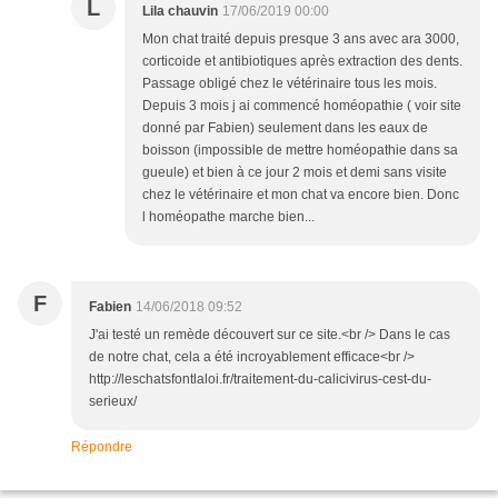
L
Lila chauvin
17/06/2019 00:00
Mon chat traité depuis presque 3 ans avec ara 3000,
corticoide et antibiotiques après extraction des dents.
Passage obligé chez le vétérinaire tous les mois.
Depuis 3 mois j ai commencé homéopathie ( voir site
donné par Fabien) seulement dans les eaux de
boisson (impossible de mettre homéopathie dans sa
gueule) et bien à ce jour 2 mois et demi sans visite
chez le vétérinaire et mon chat va encore bien. Donc
l homéopathe marche bien...
F
Fabien
14/06/2018 09:52
J'ai testé un remède découvert sur ce site.<br /> Dans le cas
de notre chat, cela a été incroyablement efficace<br />
http://leschatsfontlaloi.fr/traitement-du-calicivirus-cest-du-
serieux/
Répondre