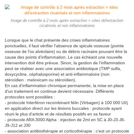
Image de contrôle à 2 mois après extraction = sites dd'extraction
cicatrisés et non inflammatoires
Lorsque que le chat présente des crises inflammatoires
ponctuelles, il faut vérifier l'absence de spicule osseuse (pointe
osseuse de l'os alvéolaire) ou de débris racinaire pouvant être la
cause des points d'inflammation. Le cas échéant une nouvelle
intervention doit être prévue. Sinon, la gestion de l'inflammation
peut se réaliser avec une association antibiotique (TMP sulfa,
doxycycline, céphalosporine) et anti-inflammatoire (non
stéroïdien : meloxicam ou stéroïdien).
En cas d'inflammation chronique permanente, la mise en place
d'un traitement en continue devient nécessaire. Différents
protocoles sont possibles :
- protocole Interféron recombinant félin (Virbagen) à 100 000 UI/j
en application direct sur les lésions buccales : protocole ayant
réuni le plus d'article et de résultats positifs en sa faveur
- protocole ARA 3000 Alpha : injection de 2ml en SC à J0-J3-J6-
J9-J12 et J30
- association antibiothérapie et corticothérapie : c'est un protocole