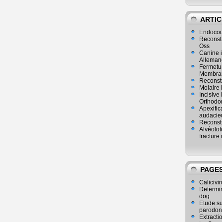
ARTIC
Endocou
Reconst
Oss
Canine i
Alleman
Fermetur
Membran
Reconstr
Molaire 
Incisive
Orthodo
Apexific
audacie
Reconstr
Alvéolot
fracture 
PAGE
Calicivir
Determina
dog
Etude su
parodon
Extracti