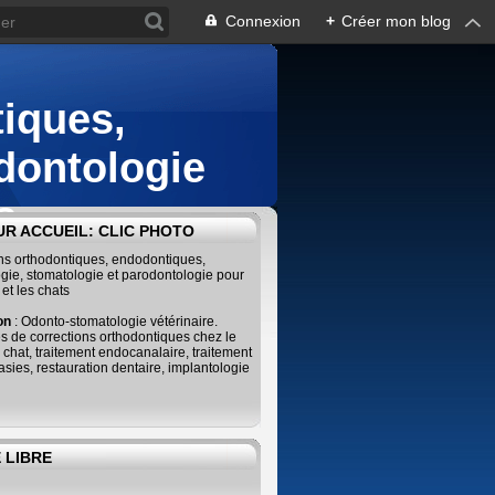
Connexion
+
Créer mon blog
iques,
dontologie
s
R ACCUEIL: CLIC PHOTO
ins orthodontiques, endodontiques,
gie, stomatologie et parodontologie pour
 et les chats
ion
: Odonto-stomatologie vétérinaire.
s de corrections orthodontiques chez le
e chat, traitement endocanalaire, traitement
sies, restauration dentaire, implantologie
 LIBRE