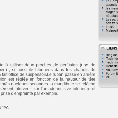
Le Compl
aspects
les mem
d'agent 
néoplasi
Les part
son trai
Links
Malposit
LIENS
Blog de 
Technid
Technih
ste à utiliser deux perches de perfusion (une de
Dentiste
en) , si possible bloquées dans les chariots de
Anthony
Forum E
fait office de suspensoir.Le ruban passe en arrière
PIF
sion est réglée en fonction de la hauteur de tête
, après quelques secondes la mandibule se relâche
ément intervenir sur l'arcade incisive inférieure et
 prise d'empreinte par exemple.