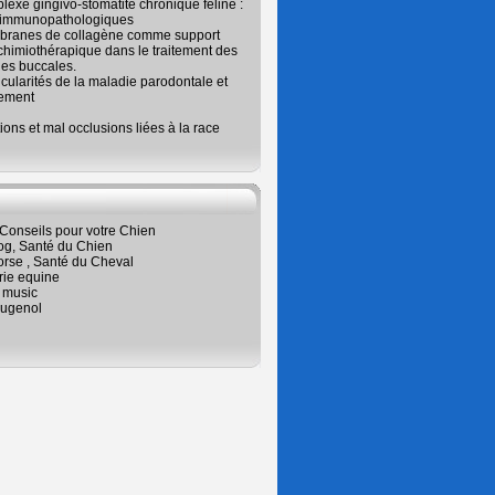
exe gingivo-stomatite chronique féline :
 immunopathologiques
branes de collagène comme support
chimiothérapique dans le traitement des
es buccales.
icularités de la maladie parodontale et
tement
ions et mal occlusions liées à la race
Conseils pour votre Chien
og, Santé du Chien
orse , Santé du Cheval
rie equine
 music
ugenol