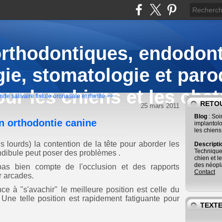
orthodontiques, endodont
ie, stomatologie et paro
our les chiens et les chat
nde salivaire
fistule oronasale et rhinite >>
RETOU
25 mars 2011
Blog
: So
en orthodontie canine
implantolo
les chiens
 lourds) la contention de la tête pour aborder les
Descript
Technique
ndibule peut poser des problèmes .
chien et l
des néopla
pas bien compte de l'occlusion et des rapports
Contact
r arcades.
ce à "s'avachir" le meilleure position est celle du
 Une telle position est rapidement fatiguante pour
TEXTE