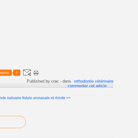
epost
0
Published by crac
-
dans
orthodontie vétérinaire
commenter cet article
…
nde salivaire
fistule oronasale et rhinite >>