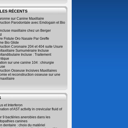
LES RÉCENTS
ronne sur Canine Maxillaire
ruction Parodontale avec Emdogain et Bio
ncluse maxillaire chez un Berger
d
e Fistule Oro Nasale Par Greffe
e Bio Glide
uction Coronaire 204 et 404 suite Usure
Maxillaire Surnuméraire Incluse
 Mandibulaire Incluse : Traitement
ntique
ation sur une canine 104 : chirurgie
use
uction Osseuse Incisives Maxillaires
omie et reconstruction osseuse sur une
maxillaire
S
us et Interferon
tion of AST activity in crevicular fluid of
r 9 bactéries anerobies dans les
topathies canines
on dentaire : choix du matériel