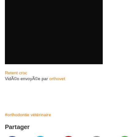
Retent croc
VidÃ©o envoyÃ©e par
orthovet
#orthodontie vétérinaire
Partager