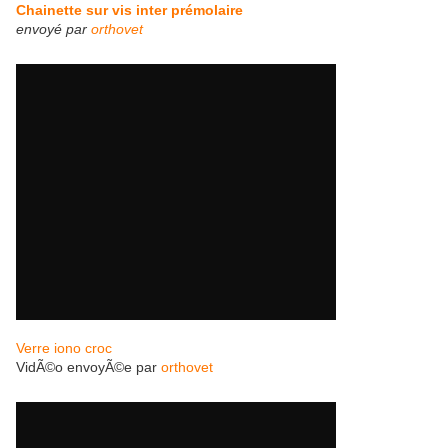
Chainette sur vis inter prémolaire
envoyé par
orthovet
Verre iono croc
VidÃ©o envoyÃ©e par
orthovet