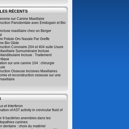
LES RÉCENTS
ronne sur Canine Maxillaire
ruction Parodontale avec Emdogain et Bio
ncluse maxillaire chez un Berger
d
e Fistule Oro Nasale Par Greffe
e Bio Glide
uction Coronaire 204 et 404 suite Usure
Maxillaire Surnuméraire Incluse
 Mandibulaire Incluse : Traitement
ntique
ation sur une canine 104 : chirurgie
use
uction Osseuse Incisives Maxillaires
omie et reconstruction osseuse sur une
maxillaire
S
us et Interferon
tion of AST activity in crevicular fluid of
r 9 bactéries anerobies dans les
topathies canines
on dentaire : choix du matériel