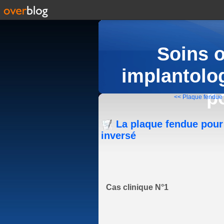
Soins 
implantolog
p
<< Plaque fendue 
La plaque fendue pour l
inversé
Cas clinique N°1