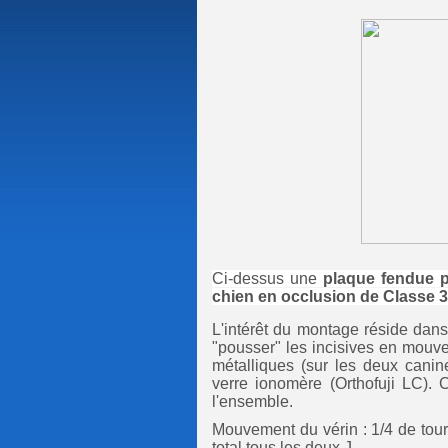
Ci-dessus une
plaque fendue p
chien en occlusion
de Classe 3
L'intérêt du montage réside dans 
"pousser" les incisives en mouv
métalliques (sur les deux canin
verre ionomère (Orthofuji LC).
l'ensemble.
Mouvement du vérin : 1/4 de tou
total tous les deux J