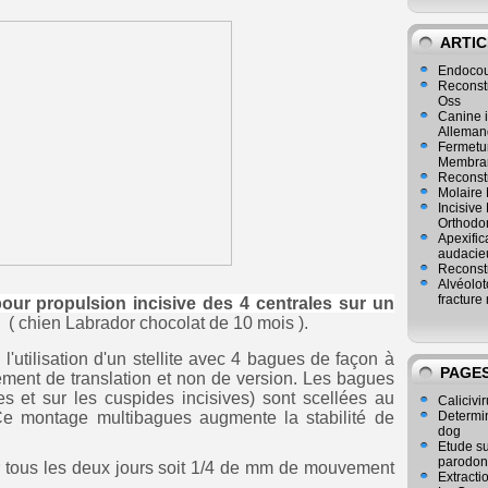
ARTIC
Endocou
Reconst
Oss
Canine i
Alleman
Fermetur
Membran
Reconstr
Molaire 
Incisive
Orthodo
Apexific
audacie
Reconstr
Alvéolot
fracture 
our propulsion incisive des 4 centrales sur un
(
chien Labrador chocolat de 10 mois ).
l'utilisation d'un stellite avec 4 bagues de façon à
PAGE
ement de translation et non de version. Les bagues
es et sur les cuspides incisives) sont scellées au
Calicivir
 Ce montage multibagues augmente la stabilité de
Determina
dog
Etude su
parodon
r tous les deux jours soit 1/4 de mm de mouvement
Extracti