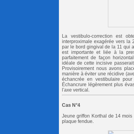
La vestibulo-correction est ob
interproximale exagérée vers la 
par le bord gingival de la 11 qui
est importante et liée à la pr
parfaitement de façon horizonta
idéale de cette incisive passerai
Provisoirement nous avons placé
manière à éviter une récidive (av
échancrée en vestibulaire pour 
Échancrure légèrement plus éva
l'axe vertical.
Cas N°4
Jeune griffon Korthal de 14 mois e
plaque fendue.