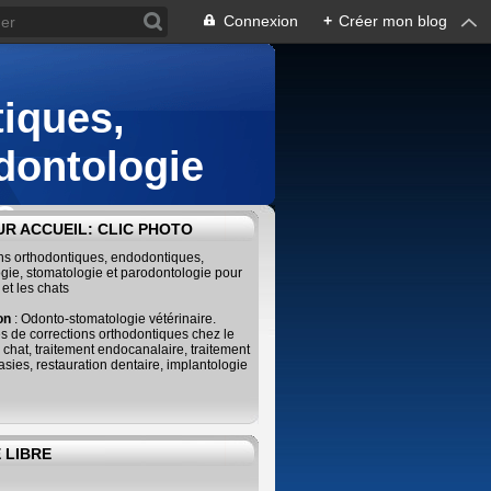
Connexion
+
Créer mon blog
iques,
dontologie
s
R ACCUEIL: CLIC PHOTO
ins orthodontiques, endodontiques,
gie, stomatologie et parodontologie pour
 et les chats
ion
: Odonto-stomatologie vétérinaire.
s de corrections orthodontiques chez le
e chat, traitement endocanalaire, traitement
sies, restauration dentaire, implantologie
 LIBRE