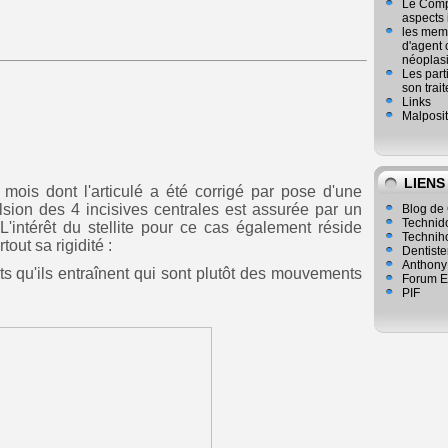
Le Compl
aspects
les mem
d'agent 
néoplasi
Les part
son trai
Links
Malposit
LIENS
ois dont l'articulé a été corrigé par pose d'une
lsion des 4 incisives centrales est assurée par un
Blog de 
Technid
 L'intérêt du stellite pour ce cas également réside
Technih
tout sa rigidité :
Dentiste
Anthony
qu'ils entraînent qui sont plutôt des mouvements
Forum E
PIF