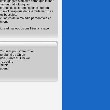
exe gingivo-stomatite chronique féline :
 immunopathologiques
branes de collagène comme support
chimiothérapique dans le traitement des
es buccales.
icularités de la maladie parodontale et
tement
ions et mal occlusions liées à la race
Conseils pour votre Chien
og, Santé du Chien
orse , Santé du Cheval
rie equine
 music
ugenol