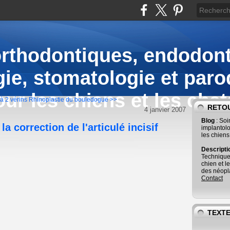
orthodontiques, endodont
ie, stomatologie et paro
our les chiens et les chat
à 2 vérins
Rhinoplastie du bouledogue >>
RETOU
4 janvier 2007
Blog
: So
a correction de l'articulé incisif
implantolo
les chiens
Descript
Technique
chien et l
des néopla
Contact
TEXTE