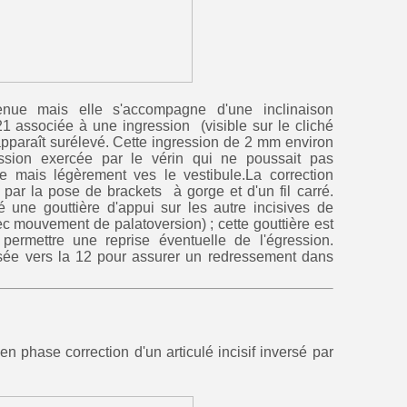
tenue mais elle s'accompagne d'une inclinaison
21 associée à une ingression (visible sur le cliché
 apparaît surélevé. Cette ingression de 2 mm environ
ession exercée par le vérin qui ne poussait pas
le mais légèrement ves le vestibule.La correction
t par la pose de brackets à gorge et d'un fil carré.
 une gouttière d'appui sur les autre incisives de
ec mouvement de palatoversion) ; cette gouttière est
permettre une reprise éventuelle de l'égression.
sée vers la 12 pour assurer un redressement dans
n phase correction d'un articulé incisif inversé par