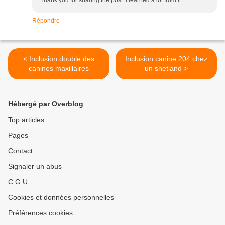
Thank you for sharing the post. I learned a lot from it.
Répondre
< Inclusion double des
Inclusion canine 204 chez
canines maxillaires
un shetland >
Hébergé par Overblog
Top articles
Pages
Contact
Signaler un abus
C.G.U.
Cookies et données personnelles
Préférences cookies