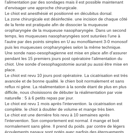
l'alimentation par des sondages mais il est possible maintenant
d'envisager une approche chirurgicale.
Le chiot est anesthésié et positionné en décubitus dorsal.
La zone chirurgicale est désinfectée. une incision de chaque côté
de la fente est pratiquée afin de dissocier la muqueuse
oropharyngée de la muqueuse nasopharyngée. Dans un second
temps, les muqueuses nasopharyngées sont suturées l'une à
l'autre par des points simples en U au monofilament 3-0 monosof
puis les muqueuses oropharyngées selon la même technique.
Une sonde naso-oesophagienne est mise en place afin d'assurer
pendant les 15 premiers jours post opératoire l'alimentation du
chiot. Une sonde d'oesophagostomie aurait pu aussi être mise en
place.
Le chiot est revu 10 jours post opératoire. La cicatrisation est très
avancée et de bonne qualité. le chien boit normalement et sans
reflux ni gène. La réalimentation à la sonde étant de plus en plus
difficile, nous choisissons de débuter la réalimentation par voie
naturelle : 5 à 6 petits repas par jour.
Le chiot est revu 1 mois après l'intervention. la cicatrisation est
complète. le chiot à doubler de volume et mange très bien.
Le chiot est une dernière fois revu à 10 semaines après
l'intervention. Son comportement est normal. il mange et boit
normalement sans gêne. Il prend du poids. par contre de légers
écoulements nasaux sont notés avec parfois des éternuements.