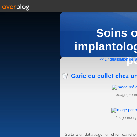
Soins 
implantolog
p
<< Lingualisation de la
Carie du collet chez u
image pré op
image per op
Suite à un détartrage, un chien caniche