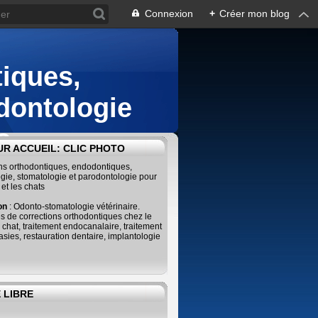
Connexion
+
Créer mon blog
iques,
dontologie
s
R ACCUEIL: CLIC PHOTO
ins orthodontiques, endodontiques,
gie, stomatologie et parodontologie pour
 et les chats
ion
: Odonto-stomatologie vétérinaire.
s de corrections orthodontiques chez le
e chat, traitement endocanalaire, traitement
sies, restauration dentaire, implantologie
 LIBRE