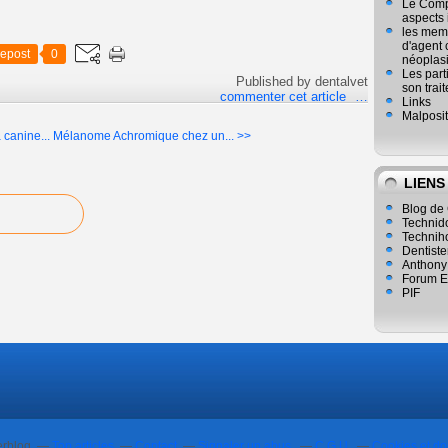
Le Compl
aspects
les mem
d'agent 
epost
0
néoplasi
Les part
Published by dentalvet
son trai
commenter cet article
…
Links
Malposit
 canine...
Mélanome Achromique chez un... >>
LIENS
Blog de 
Technid
Technih
Dentiste
Anthony
Forum E
PIF
erblog
Top articles
Contact
Signaler un abus
C.G.U.
Cookies et d