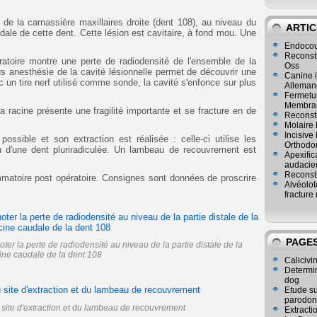
e de la carnassière maxillaires droite (dent 108), au niveau du
ARTIC
udale de cette dent. Cette lésion est cavitaire, à fond mou. Une
Endocou
Reconst
ratoire montre une perte de radiodensité de l'ensemble de la
Oss
s anesthésie de la cavité lésionnelle permet de découvrir une
Canine i
 un tire nerf utilisé comme sonde, la cavité s'enfonce sur plus
Alleman
Fermetur
Membran
a racine présente une fragilité importante et se fracture en de
Reconstr
Molaire 
Incisive
ssible et son extraction est réalisée : celle-ci utilise les
Orthodo
on d'une dent pluriradiculée. Un lambeau de recouvrement est
Apexific
audacie
Reconstr
lammatoire post opératoire. Consignes sont données de proscrire
Alvéolot
fracture 
PAGE
ter la perte de radiodensité au niveau de la partie distale de la
ine caudale de la dent 108
Calicivir
Determina
dog
Etude su
parodon
 site d'extraction et du lambeau de recouvrement
Extracti