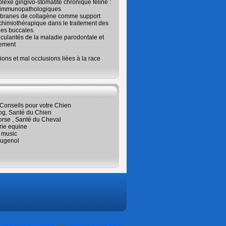
exe gingivo-stomatite chronique féline :
 immunopathologiques
branes de collagène comme support
chimiothérapique dans le traitement des
es buccales.
icularités de la maladie parodontale et
tement
ions et mal occlusions liées à la race
Conseils pour votre Chien
og, Santé du Chien
orse , Santé du Cheval
rie equine
 music
ugenol
onnées personnelles
Préférences cookies