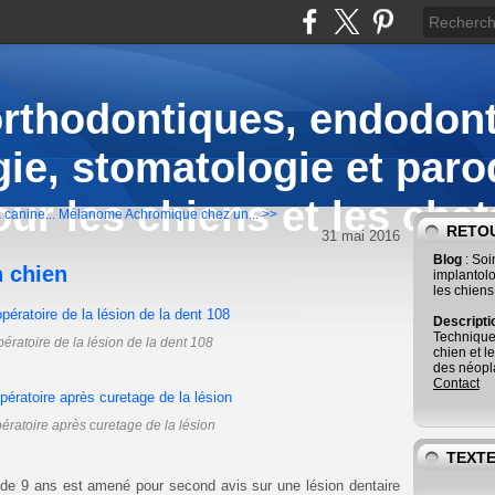
orthodontiques, endodont
ie, stomatologie et paro
our les chiens et les chat
 canine...
Mélanome Achromique chez un... >>
RETOU
31 mai 2016
Blog
: So
n chien
implantolo
les chiens
Descript
Technique
ératoire de la lésion de la dent 108
chien et l
des néopla
Contact
ératoire après curetage de la lésion
TEXTE
 de 9 ans est amené pour second avis sur une lésion dentaire