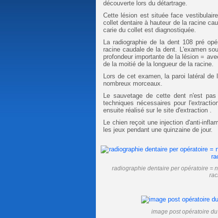
découverte lors du détartrage.
Cette lésion est située face vestibulair
collet dentaire à hauteur de la racine ca
carie du collet est diagnostiquée.
La radiographie de la dent 108 pré opé
racine caudale de la dent. L'examen sou
profondeur importante de la lésion = avec
de la moitié de la longueur de la racine.
Lors de cet examen, la paroi latéral de l
nombreux morceaux.
Le sauvetage de cette dent n'est pas po
techniques nécessaires pour l'extracti
ensuite réalisé sur le site d'extraction .
Le chien reçoit une injection d'anti-inf
les jeux pendant une quinzaine de jour.
radiographie dentaire per opératoire = no
rac
image post opératoire du