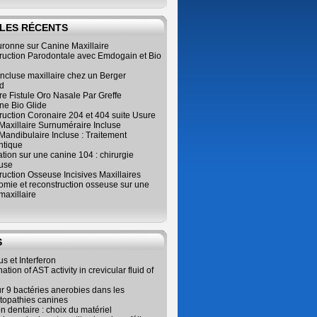
LES RÉCENTS
ronne sur Canine Maxillaire
ruction Parodontale avec Emdogain et Bio
ncluse maxillaire chez un Berger
d
e Fistule Oro Nasale Par Greffe
e Bio Glide
uction Coronaire 204 et 404 suite Usure
Maxillaire Surnuméraire Incluse
 Mandibulaire Incluse : Traitement
ntique
ation sur une canine 104 : chirurgie
use
uction Osseuse Incisives Maxillaires
omie et reconstruction osseuse sur une
maxillaire
S
us et Interferon
tion of AST activity in crevicular fluid of
r 9 bactéries anerobies dans les
topathies canines
on dentaire : choix du matériel