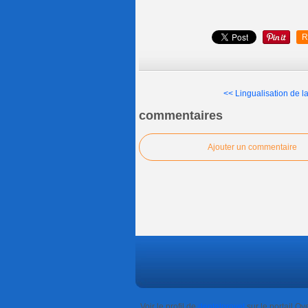
R
<< Lingualisation de la
commentaires
Ajouter un commentaire
Voir le profil de
dentalprovet
sur le portail Ov