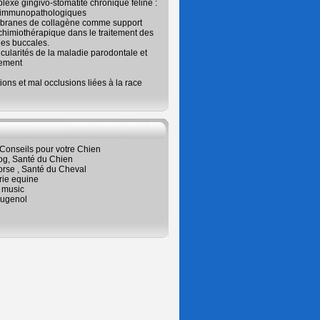
exe gingivo-stomatite chronique féline :
 immunopathologiques
branes de collagène comme support
chimiothérapique dans le traitement des
es buccales.
icularités de la maladie parodontale et
tement
ions et mal occlusions liées à la race
Conseils pour votre Chien
og, Santé du Chien
orse , Santé du Cheval
rie equine
 music
ugenol