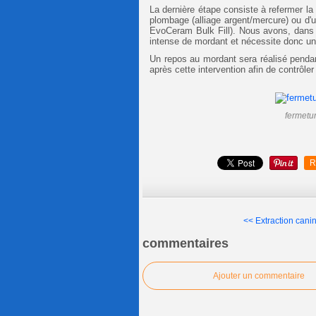
La dernière étape consiste à refermer la 
plombage (alliage argent/mercure) ou d'u
EvoCeram Bulk Fill). Nous avons, dans c
intense de mordant et nécessite donc un
Un repos au mordant sera réalisé pendan
après cette intervention afin de contrôler
fermetu
R
<< Extraction canin
commentaires
Ajouter un commentaire