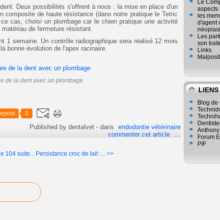
Le Compl
dent. Deux possibilités s'offrent à nous : la mise en place d'un
aspects
n composite de haute résistance (dans notre pratique le Tetric
les mem
e cas, choisi un plombage car le chien pratique une activité
d'agent 
 matériau de fermeture résistant.
néoplasi
Les part
t 1 semaine. Un contrôle radiographique sera réalisé 12 mois
son trai
 la bonne évolution de l'apex racinaire.
Links
Malposit
re de la dent avec un plombage
LIENS
Blog de 
Technid
epost
0
Technih
Dentiste
Published by dentalvet
-
dans
endodontie vétérinaire
Anthony
commenter cet article
…
Forum E
PIF
e 104 suite...
Persistance croc de lait :... >>