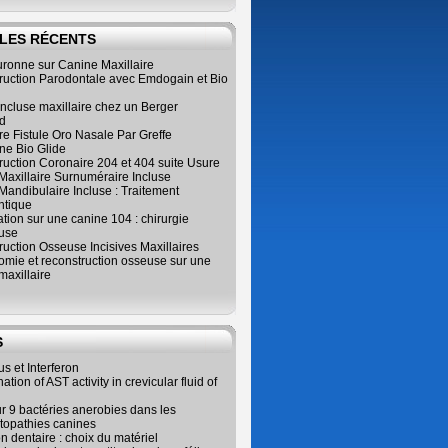
LES RÉCENTS
ronne sur Canine Maxillaire
ruction Parodontale avec Emdogain et Bio
ncluse maxillaire chez un Berger
d
e Fistule Oro Nasale Par Greffe
e Bio Glide
uction Coronaire 204 et 404 suite Usure
Maxillaire Surnuméraire Incluse
 Mandibulaire Incluse : Traitement
ntique
ation sur une canine 104 : chirurgie
use
uction Osseuse Incisives Maxillaires
omie et reconstruction osseuse sur une
maxillaire
S
us et Interferon
tion of AST activity in crevicular fluid of
r 9 bactéries anerobies dans les
topathies canines
on dentaire : choix du matériel