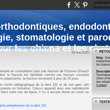
orthodontiques, endodont
ie, stomatologie et paro
our les chiens et les chat
e 104 suite...
Persistance croc de lait :... >>
RETOU
19 mai 2015
Blog
: So
implantolo
les chiens
amené en consultation pour une fracture de l'incisive I2maxG
Descript
ent, la fracture est identifiée comme une fracture coronaire
Technique
e pulpectomie, la fracture remontant à plus de 15 jours.
chien et l
des néopla
un cliché radiographique de la dent 102 et de son apex afin
Contact
ammatoire en formation. Celui-ci apparaît avec une radiodensité
. Dans notre cas de figure, il n'y a aucune lésion en cours au
TEXTE