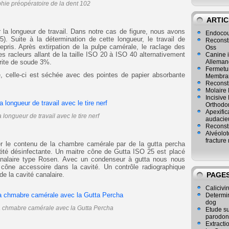
hie préopératoire de la dent 102
ARTIC
la longueur de travail. Dans notre cas de figure, nous avons
Endocou
5). Suite à la détermination de cette longueur, le travail de
Reconst
repris. Après extirpation de la pulpe camérale, le raclage des
Oss
s racleurs allant de la taille ISO 20 à ISO 40 alternativement
Canine i
rite de soude 3%.
Alleman
Fermetur
e, celle-ci est séchée avec des pointes de papier absorbante
Membran
Reconstr
Molaire 
Incisive
Orthodo
Apexific
longueur de travail avec le tire nerf
audacie
Reconstr
Alvéolot
fracture 
er le contenu de la chambre camérale par de la gutta percha
iété désinfectante. Un maitre cône de Gutta ISO 25 est placé
analaire type Rosen. Avec un condenseur à gutta nous nous
cône accessoire dans la cavité. Un contrôle radiographique
e la cavité canalaire.
PAGE
Calicivir
Determina
dog
 chmabre camérale avec la Gutta Percha
Etude su
parodon
Extracti