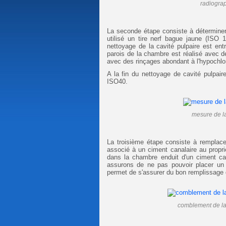
radiograp
La seconde étape consiste à déterminer 
utilisé un tire nerf bague jaune (ISO 1
nettoyage de la cavité pulpaire est ent
parois de la chambre est réalisé avec de
avec des rinçages abondant à l'hypochlo
A la fin du nettoyage de cavité pulpair
ISO40.
mesure de la 
La troisième étape consiste à remplac
associé à un ciment canalaire au propr
dans la chambre enduit d'un ciment c
assurons de ne pas pouvoir placer un 
permet de s'assurer du bon remplissage d
comblement de la