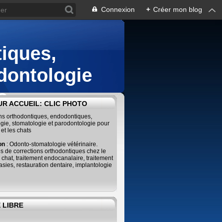
Connexion
+
Créer mon blog
iques,
dontologie
s
R ACCUEIL: CLIC PHOTO
ins orthodontiques, endodontiques,
gie, stomatologie et parodontologie pour
 et les chats
ion
: Odonto-stomatologie vétérinaire.
s de corrections orthodontiques chez le
e chat, traitement endocanalaire, traitement
sies, restauration dentaire, implantologie
 LIBRE